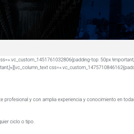
css=».vc_custom_1451761032806{padding-top: 50px !important;
t;}»][vc_column_text css=».vc_custom_1475710846162{padding-
 profesional y con amplia experiencia y conocimiento en todas 
ier ciclo o tipo.