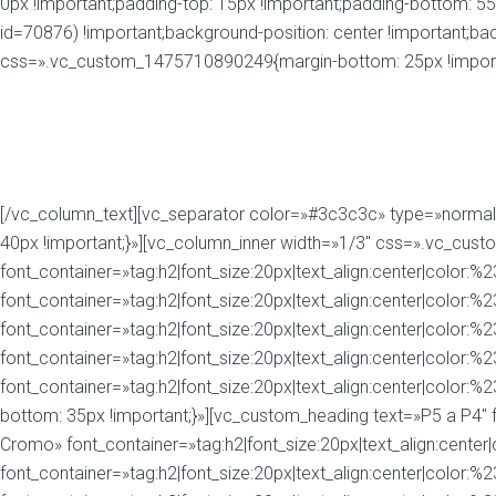
0px !important;padding-top: 15px !important;padding-bottom: 
id=70876) !important;background-position: center !important;ba
css=».vc_custom_1475710890249{margin-bottom: 25px !importa
Precisiones de Sold
[/vc_column_text][vc_separator color=»#3c3c3c» type=»normal
40px !important;}»][vc_column_inner width=»1/3″ css=».vc_cu
font_container=»tag:h2|font_size:20px|text_align:center|color
font_container=»tag:h2|font_size:20px|text_align:center|color
font_container=»tag:h2|font_size:20px|text_align:center|color:
font_container=»tag:h2|font_size:20px|text_align:center|color
font_container=»tag:h2|font_size:20px|text_align:center|color
bottom: 35px !important;}»][vc_custom_heading text=»P5 a P4″ f
Cromo» font_container=»tag:h2|font_size:20px|text_align:cente
font_container=»tag:h2|font_size:20px|text_align:center|color: