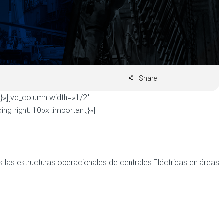
Share
}»][vc_column width=»1/2″
right: 10px !important;}»]
las estructuras operacionales de centrales Eléctricas en áreas