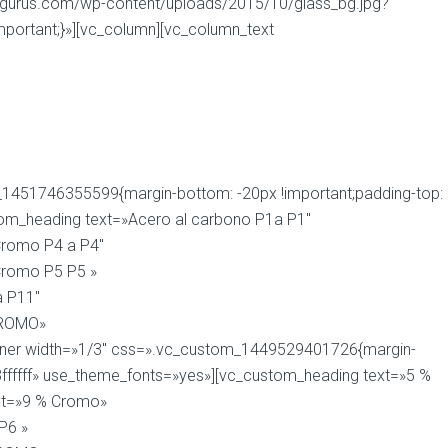
rcegurus.com/wp-content/uploads/2015/10/glass_bg.jpg?
important;}»][vc_column][vc_column_text
ctrica y Refinerias.
_1451746355599{margin-bottom: -20px !important;padding-top:
tom_heading text=»Acero al carbono P1a P1″
 Cromo P4 a P4″
 Cromo P5 P5 »
a P11″
 CROMO»
n_inner width=»1/3″ css=».vc_custom_1449529401726{margin-
23ffffff» use_theme_fonts=»yes»][vc_custom_heading text=»5 %
ext=»9 % Cromo»
P6 »