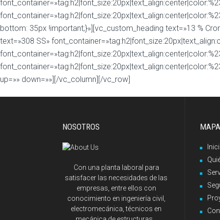
font_container=»tag:h2|font_size:20px|text_align:center|color
font_container=»tag:h2|font_size:20px|text_align:center|color
bottom: 35px !important;}»][vc_custom_heading text=»13 % Crom
text=»308 SS» font_container=»tag:h2|font_size:20px|text_align
font_container=»tag:h2|font_size:20px|text_align:center|color
font_container=»tag:h2|font_size:20px|text_align:center|color:
up=»» down=»»][/vc_column][/vc_row]
NOSOTROS
MAPA
Inic
Qui
Con una planta laboral para
Ser
satisfacer las necesidades de las
Seg
empresas, entre ellos con
Pro
conocimiento en ingeniería civil,
electromecánica, técnicos en
Con
mecánica de estructuras...