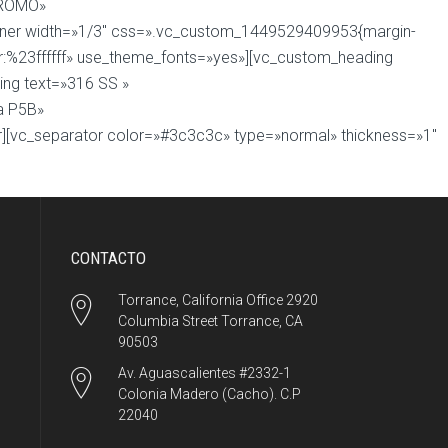
 CROMO»
n_inner width=»1/3″ css=».vc_custom_1449529409953{margin-
or:%23ffffff» use_theme_fonts=»yes»][vc_custom_heading
ing text=»316 SS »
 a P5B»
ner][vc_separator color=»#3c3c3c» type=»normal» thickness=»1″
CONTACTO
Torrance, California Office 2920
Columbia Street Torrance, CA
90503
Av. Aguascalientes #2332-1
Colonia Madero (Cacho). C.P
22040