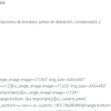
es)
.
staciones de bombeo, juntas de dilatación, condensador, y
_single_image image=»71365″ img_size=»650×450″
h=»1/2″][vc_single_image image=»71223″ img_size=»650×450″
important;}»][vc_single_image image=»71241″
gin-bottom: 0px !important;}»][vc_column_inner]
dding_bottom=»» css=».vc_custom_1451746382893{margin-bottom: