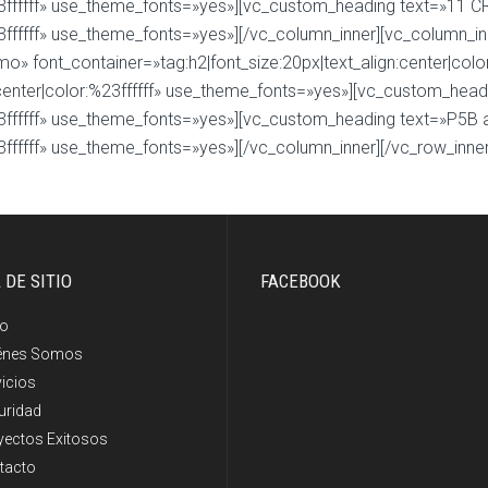
:%23ffffff» use_theme_fonts=»yes»][vc_custom_heading text=»11
:%23ffffff» use_theme_fonts=»yes»][/vc_column_inner][vc_colum
o» font_container=»tag:h2|font_size:20px|text_align:center|col
:center|color:%23ffffff» use_theme_fonts=»yes»][vc_custom_head
:%23ffffff» use_theme_fonts=»yes»][vc_custom_heading text=»P5B
%23ffffff» use_theme_fonts=»yes»][/vc_column_inner][/vc_row_in
 DE SITIO
FACEBOOK
io
énes Somos
vicios
uridad
yectos Exitosos
tacto