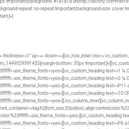
55px !important;background: #1a1a1a url(http://factory.comme
ckground-repeat: no-repeat !important;background-size: cover !
nt;}»]
adura Industrial en Plantas Ele
» thickness=»1″ up=»» down=»»][vc_row_inner css=».vc_custom
stom_1449529391432{margin-bottom: 35px !important;}»][vc_cus
:%23ffffff» use_theme_fonts=»yes»][vc_custom_heading text=»1 ¼
:%23ffffff» use_theme_fonts=»yes»][vc_custom_heading text=»2 ¼
%23ffffff» use_theme_fonts=»yes»][vc_custom_heading text=»P11 
:%23ffffff» use_theme_fonts=»yes»][vc_custom_heading text=»10
:%23ffffff» use_theme_fonts=»yes»][/vc_column_inner][vc_colum
ont_container=»tag:h2|font_size:20px|text_align:center|color:%
r|color:%23ffffff» use_theme_fonts=»yes»][vc_custom_heading t
%23ffffff» use_theme_fonts=»yes»][vc_custom_heading text=»P6 a 