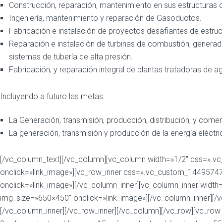
Construcción, reparación, mantenimiento en sus estructuras 
Ingeniería, mantenimiento y reparación de Gasoductos.
Fabricación e instalación de proyectos desafiantes de estru
Reparación e instalación de turbinas de combustión, generad
sistemas de tubería de alta presión.
Fabricación, y reparación integral de plantas tratadoras de a
Incluyendo a futuro las metas:
La Generación, transmisión, producción, distribución, y comerc
La generación, transmisión y producción de la energía eléctri
[/vc_column_text][/vc_column][vc_column width=»1/2″ css=».
onclick=»link_image»][vc_row_inner css=».vc_custom_14495747
onclick=»link_image»][/vc_column_inner][vc_column_inner wid
img_size=»650×450″ onclick=»link_image»][/vc_column_inner][/
[/vc_column_inner][/vc_row_inner][/vc_column][/vc_row][vc_r