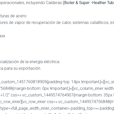
operacionales, incluyendo Calderas
(Boiler & Super -Heather Tub
cturas de acero.
ores de vapor de recuperación de calor, sistemas catalíticos, e
gua.
ialización de la energía eléctrica.
ca para su exportación.
vc_custom_1451760818909{padding-top: 14px !important;}»][vc
56848{margin-bottom: 0px !important;}»][vc_column_inner widt
th=»1/2″ css=».vc_custom_1449574764907{margin-bottom: 35px !
vc_row_inner][vc_row_inner css=».vc_custom_1449574756848{mar
ow type=»full_page_width_inner_container» padding_top=»» pa