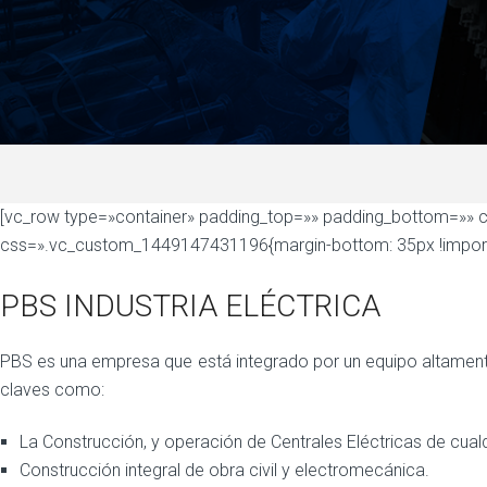
[vc_row type=»container» padding_top=»» padding_bottom=»» 
css=».vc_custom_1449147431196{margin-bottom: 35px !importan
PBS INDUSTRIA ELÉCTRICA
PBS es una empresa que está integrado por un equipo altamente
claves como:
La Construcción, y operación de Centrales Eléctricas de cualqu
Construcción integral de obra civil y electromecánica.